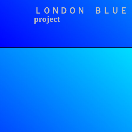
ＬＯＮＤＯＮ ＢＬＵ
project