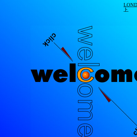
LON
ト